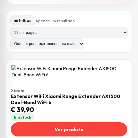
Apenas um resultado
☰ Filtros
Produtos por página
Número de colunas
Xiaomi
Extensor WiFi Xiaomi Range Extender AX1500
Dual-Band WiFi 6
€
39,90
Em stock
Ver produto