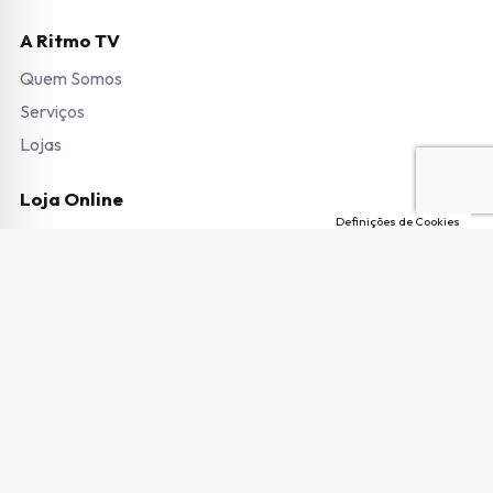
A Ritmo TV
Quem Somos
Serviços
Lojas
Loja Online
Definições de Cookies
Modos de Pagamento
Envio de Encomendas e Portes
Termos e Condições
Trocas e Devoluções
Garantias e Pedido de Reparação
Livro de Reclamações
Copyright © 2026 Ritmo TV. Todos os direitos reservados.