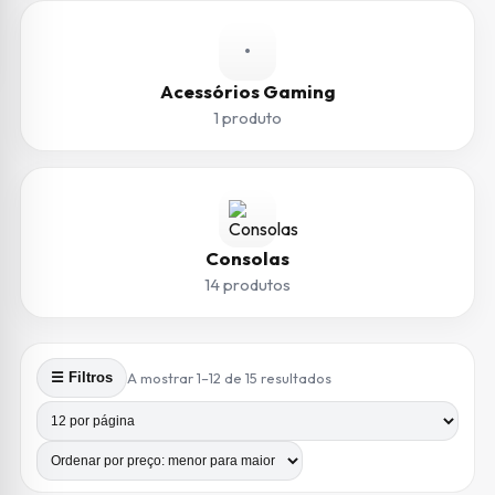
•
Acessórios Gaming
1 produto
Consolas
14 produtos
Ordenado por preço: me
A mostrar 1–12 de 15 resultados
☰ Filtros
Produtos por página
Número de colunas