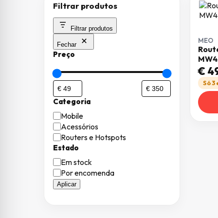
Filtrar produtos
Filtrar produtos
MEO
Fechar
Rout
Preço
MW4
€
49
Só 3
Categoria
Categoria
Mobile
Acessórios
Routers e Hotspots
Estado
Estado
Em stock
Por encomenda
Aplicar