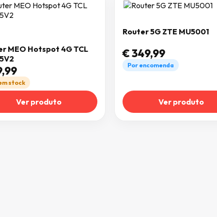
Router 5G ZTE MU5001
er MEO Hotspot 4G TCL
€
349,99
5V2
Por encomenda
,99
 em stock
Ver produto
Ver produto