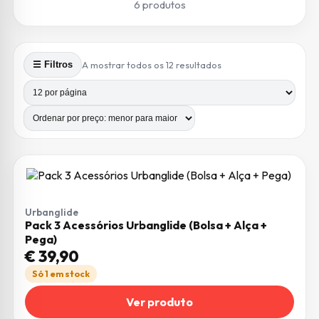
6 produtos
Ordenado por preço: 
A mostrar todos os 12 resultados
☰ Filtros
Produtos por página
Número de colunas
Urbanglide
Pack 3 Acessórios Urbanglide (Bolsa + Alça +
Pega)
€
39,90
Só 1 em stock
Ver produto