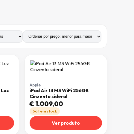
Apple
 Luz
iPad Air 13 M3 WiFi 256GB
Cinzento sideral
€
1.009,00
Só 1 em stock
Ver produto