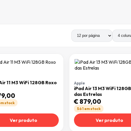
o: menor para maior
Produtos por página
Número de colunas
Air 11 M3 WiFi 128GB Roxo
Apple
iPad Air 13 M3 WiFi 128GB
das Estrelas
9,00
€
879,00
 em stock
Só 1 em stock
Ver produto
Ver produto