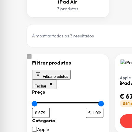
iPad Air
3 produtos
Ordenado por preç
A mostrar todos os 3 resultados
Filtrar produtos
Filtrar produtos
Apple
iPad 
Fechar
Preço
€
67
Só 1
Categoria
Categoria
Apple