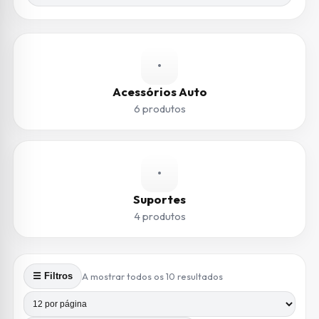
•
Acessórios Auto
6 produtos
•
Suportes
4 produtos
Ordenado por preço: 
A mostrar todos os 10 resultados
☰ Filtros
Produtos por página
Número de colunas