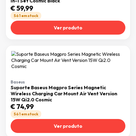
In-1 Set Cosmic Black
€
59,99
Só 1 em stock
Ver produto
Baseus
Suporte Baseus Magpro Series Magnetic
Wireless Charging Car Mount Air Vent Version
15W Qi2.0 Cosmic
€
74,99
Só 1 em stock
Ver produto