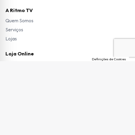
A Ritmo TV
Quem Somos
Serviços
Lojas
Loja Online
Definições de Cookies
Modos de Pagamento
Envio de Encomendas e Portes
Termos e Condições
Trocas e Devoluções
Garantias e Pedido de Reparação
Livro de Reclamações
Copyright © 2026 Ritmo TV. Todos os direitos reservados.