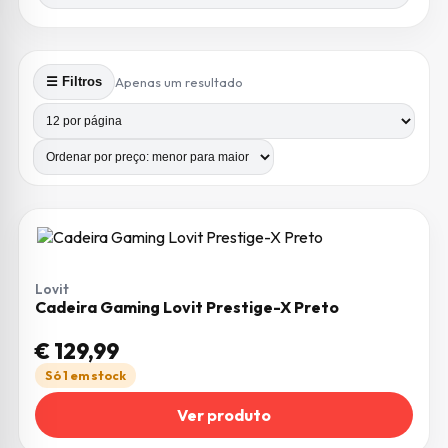
Apenas um resultado
☰ Filtros
Produtos por página
Número de colunas
Lovit
Cadeira Gaming Lovit Prestige-X Preto
€
129,99
Só 1 em stock
Ver produto