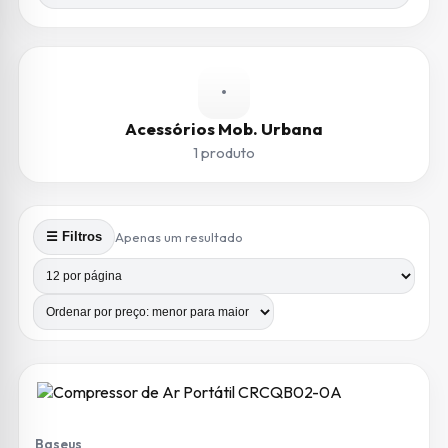
•
Acessórios Mob. Urbana
1 produto
Apenas um resultado
☰ Filtros
Produtos por página
Número de colunas
Baseus