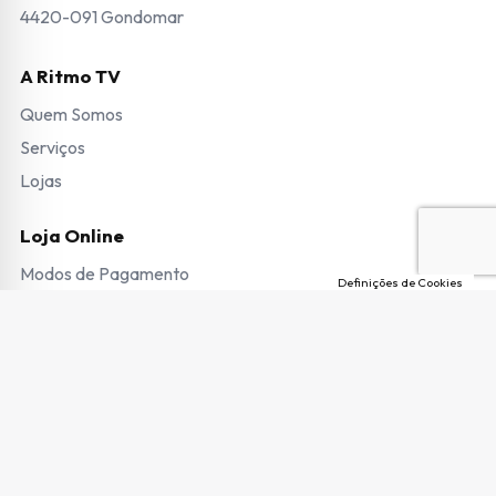
4420-091 Gondomar
A Ritmo TV
Quem Somos
Serviços
Lojas
Loja Online
Modos de Pagamento
Definições de Cookies
Envio de Encomendas e Portes
Termos e Condições
Trocas e Devoluções
Garantias e Pedido de Reparação
Livro de Reclamações