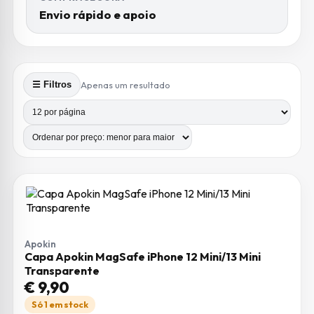
Envio rápido e apoio
Apenas um resultado
☰ Filtros
Produtos por página
Número de colunas
Apokin
Capa Apokin MagSafe iPhone 12 Mini/13 Mini
Transparente
€
9,90
Só 1 em stock