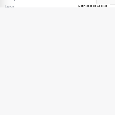
Lojas
Definições de Cookies
Loja Online
Modos de Pagamento
Envio de Encomendas e Portes
Termos e Condições
Trocas e Devoluções
Garantias e Pedido de Reparação
Livro de Reclamações
Copyright © 2026 Ritmo TV. Todos os direitos reservados.