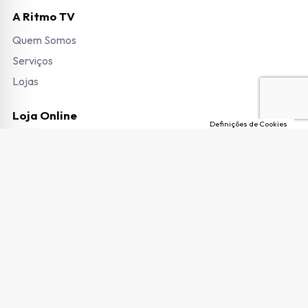
A Ritmo TV
Quem Somos
Serviços
Lojas
Loja Online
Definições de Cookies
Modos de Pagamento
Envio de Encomendas e Portes
Termos e Condições
Trocas e Devoluções
Garantias e Pedido de Reparação
Livro de Reclamações
Copyright © 2026 Ritmo TV. Todos os direitos reservados.