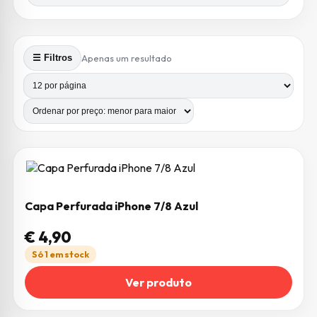
Apenas um resultado
☰ Filtros
Produtos por página
Número de colunas
Capa Perfurada iPhone 7/8 Azul
€
4,90
Só 1 em stock
Ver produto