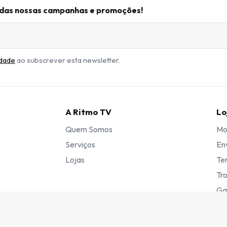
r das nossas campanhas e promoções!
idade
ao subscrever esta newsletter.
A Ritmo TV
Lo
Quem Somos
Mo
Serviços
En
Lojas
Te
Tr
Ga
Li