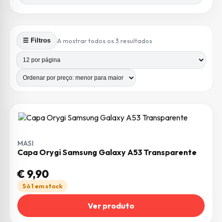
Ordenado por preço: m
A mostrar todos os 3 resultados
☰ Filtros
Produtos por página
Número de colunas
MASI
Capa Orygi Samsung Galaxy A53 Transparente
€
9,90
Só 1 em stock
Ver produto