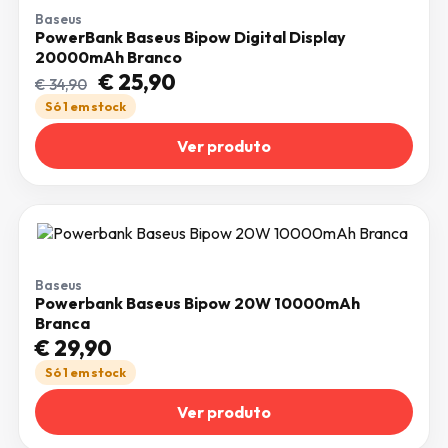
Baseus
PowerBank Baseus Bipow Digital Display
20000mAh Branco
O preço original era: € 34,90.
O preço atual é: € 25,90.
€
25,90
€
34,90
Só 1 em stock
Ver produto
Baseus
Powerbank Baseus Bipow 20W 10000mAh
Branca
€
29,90
Só 1 em stock
Ver produto