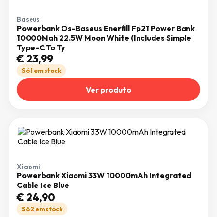
Baseus
Powerbank Os-Baseus Enerfill Fp21 Power Bank
10000Mah 22.5W Moon White (Includes Simple
Type-C To Ty
€
23,99
Só 1 em stock
Ver produto
Xiaomi
Powerbank Xiaomi 33W 10000mAh Integrated
Cable Ice Blue
€
24,90
Só 2 em stock