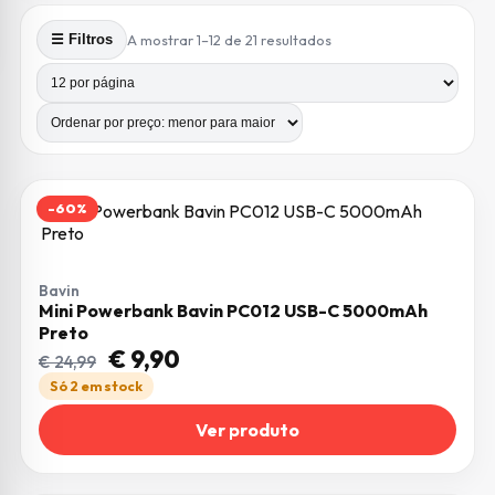
Ordenado por preço: me
A mostrar 1–12 de 21 resultados
☰ Filtros
Produtos por página
Número de colunas
-60%
Bavin
Mini Powerbank Bavin PC012 USB-C 5000mAh
Preto
O preço original era: € 24,99.
O preço atual é: € 9,90.
€
9,90
€
24,99
Só 2 em stock
Ver produto