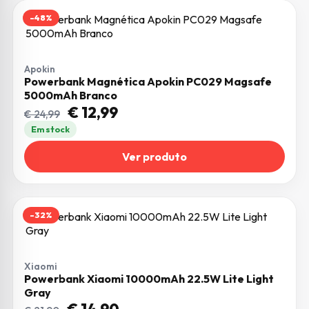
-48%
Apokin
Powerbank Magnética Apokin PC029 Magsafe
5000mAh Branco
O preço original era: € 24,99.
O preço atual é: € 12,99.
€
12,99
€
24,99
Em stock
Ver produto
-32%
Xiaomi
Powerbank Xiaomi 10000mAh 22.5W Lite Light
Gray
O preço original era: € 21,90.
O preço atual é: € 14,90.