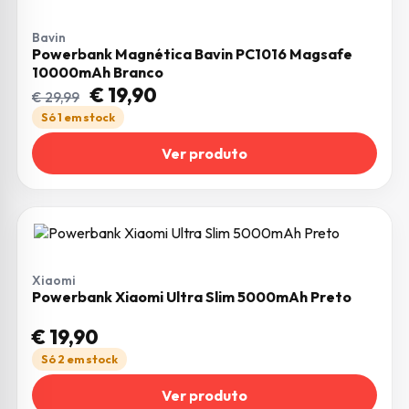
Bavin
Powerbank Magnética Bavin PC1016 Magsafe
10000mAh Branco
O preço original era: € 29,99.
O preço atual é: € 19,90.
€
19,90
€
29,99
Só 1 em stock
Ver produto
Xiaomi
Powerbank Xiaomi Ultra Slim 5000mAh Preto
€
19,90
Só 2 em stock
Ver produto