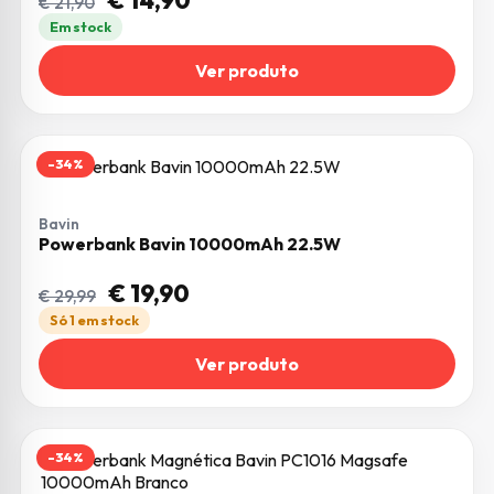
€
14,90
€
21,90
Em stock
Ver produto
-34%
Bavin
Powerbank Bavin 10000mAh 22.5W
O preço original era: € 29,99.
O preço atual é: € 19,90.
€
19,90
€
29,99
Só 1 em stock
Ver produto
-34%