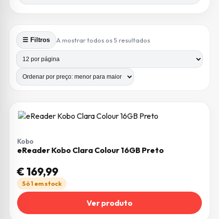
Ordenado por preço: m
A mostrar todos os 5 resultados
☰ Filtros
Produtos por página
Número de colunas
Kobo
eReader Kobo Clara Colour 16GB Preto
€
169,99
Só 1 em stock
Ver produto