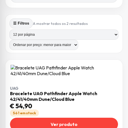
Ordenado por preço: m
A mostrar todos os 2 resultados
☰ Filtros
Produtos por página
Número de colunas
UAG
Bracelete UAG Pathfinder Apple Watch
42/41/40mm Dune/Cloud Blue
€
54,90
Só 1 em stock
Ver produto