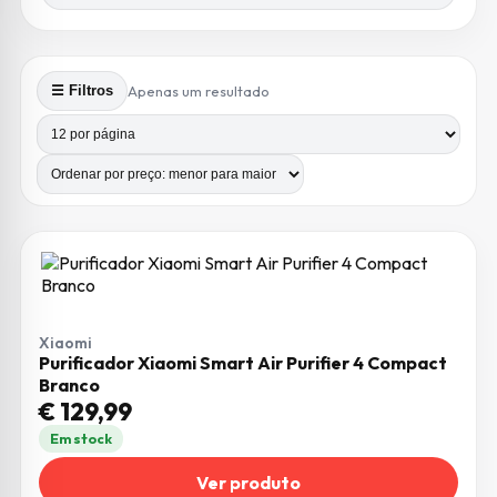
Apenas um resultado
☰ Filtros
Produtos por página
Número de colunas
Xiaomi
Purificador Xiaomi Smart Air Purifier 4 Compact
Branco
€
129,99
Em stock
Ver produto