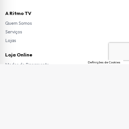
A Ritmo TV
Quem Somos
Serviços
Lojas
Loja Online
Definições de Cookies
Modos de Pagamento
Envio de Encomendas e Portes
Termos e Condições
Trocas e Devoluções
Garantias e Pedido de Reparação
Livro de Reclamações
Copyright © 2026 Ritmo TV. Todos os direitos reservados.