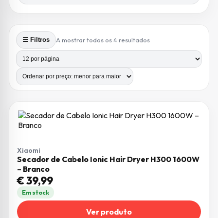
Ordenado por preço: m
A mostrar todos os 4 resultados
☰ Filtros
Produtos por página
Número de colunas
Xiaomi
Secador de Cabelo Ionic Hair Dryer H300 1600W
– Branco
€
39,99
Em stock
Ver produto