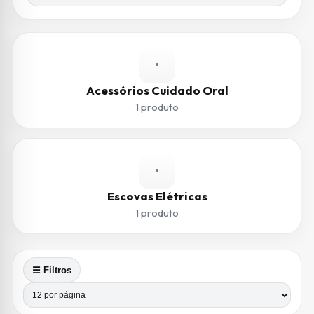
•
Acessórios Cuidado Oral
1 produto
•
Escovas Elétricas
1 produto
☰ Filtros
Produtos por página
Número de colunas