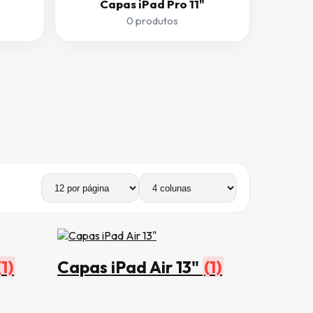
Capas iPad Pro 11"
0 produtos
Produtos por página
Número de colunas
(1)
Capas iPad Air 13"
(1)