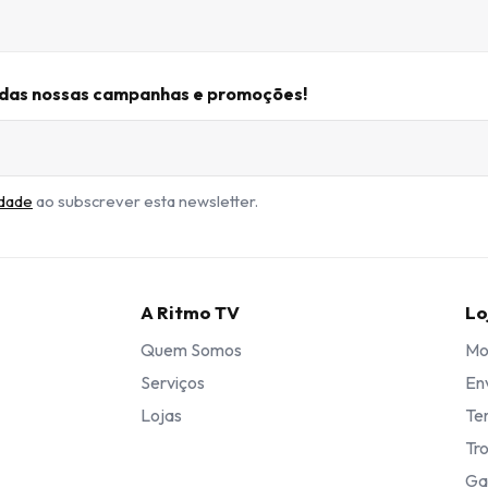
r das nossas campanhas e promoções!
idade
ao subscrever esta newsletter.
A Ritmo TV
Lo
Quem Somos
Mo
Serviços
En
Lojas
Te
Tr
Ga