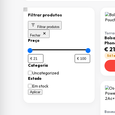
Filtrar produtos
Filtrar produtos
Torra
Fechar
Bols
Preço
Phon
€
21
Só 1
Categoria
Categoria
Uncategorized
Estado
Estado
Em stock
Aplicar
Baseu