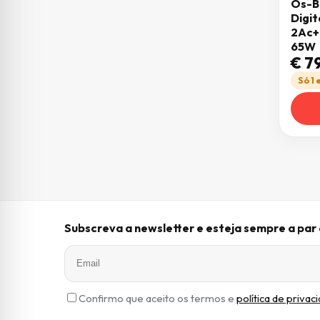
Os-B
Digit
2Ac+
65W
€
79
Só 1
Subscreva a newsletter e esteja sempre a pa
Confirmo que aceito os termos e
política de privac