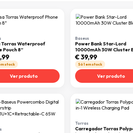
s
Baseus
a Torras Waterproof
Power Bank Star-Lord
e Pouch 8”
10000mAh 30W Cluster B
,99
€
39,99
 em stock
Só 1 em stock
Ver produto
Ver produto
Torras
Carregador Torras Polyp
s