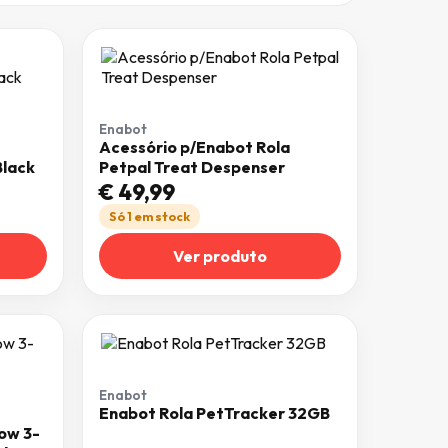
Enabot
Acessório p/Enabot Rola
lack
Petpal Treat Despenser
€
49,99
Só 1 em stock
Ver produto
Enabot
Enabot Rola PetTracker 32GB
ow 3-