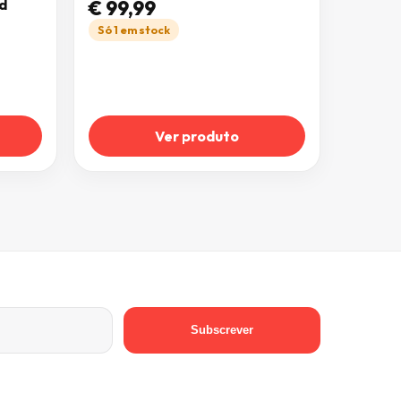
ad
€
99,99
Só 1 em stock
Ver produto
Subscrever