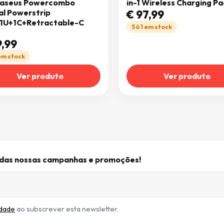
aseus Powercombo
in-1 Wireless Charging P
al Powerstrip
€
97,99
1U+1C+Retractable-C
Só 1 em stock
,99
 em stock
Ver produto
Ver produto
r das nossas campanhas e promoções!
idade
ao subscrever esta newsletter.