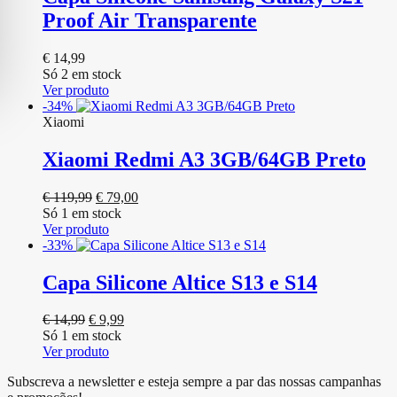
Proof Air Transparente
€
14,99
Só 2 em stock
Ver produto
-34%
Xiaomi
Xiaomi Redmi A3 3GB/64GB Preto
O
O
€
119,99
€
79,00
preço
preço
Só 1 em stock
original
atual
Ver produto
era:
é:
-33%
€ 119,99.
€ 79,00.
Capa Silicone Altice S13 e S14
O
O
€
14,99
€
9,99
preço
preço
Só 1 em stock
original
atual
Ver produto
era:
é:
Subscreva a newsletter e esteja sempre a par das nossas campanhas
€ 14,99.
€ 9,99.