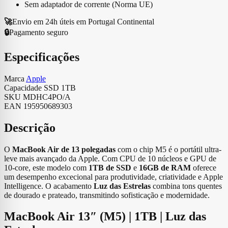
CPU
Sem adaptador de corrente (Norma UE)
10‑core,
GPU
🚀
Envio em 24h úteis em Portugal Continental
10‑core
🔒
Pagamento seguro
|
SSD
Especificações
1TB
|
16GB
Marca
Apple
RAM
Capacidade SSD
1TB
|
SKU
MDHC4PO/A
Luz
EAN
195950689303
das
Estrelas
Descrição
|
Touch
ID
O
MacBook Air de 13 polegadas
com o chip M5 é o portátil ultra-
leve mais avançado da Apple. Com CPU de 10 núcleos e GPU de
10‑core, este modelo com
1TB de SSD
e
16GB de RAM
oferece
um desempenho excecional para produtividade, criatividade e Apple
Intelligence. O acabamento
Luz das Estrelas
combina tons quentes
de dourado e prateado, transmitindo sofisticação e modernidade.
MacBook Air 13″ (M5) | 1TB | Luz das