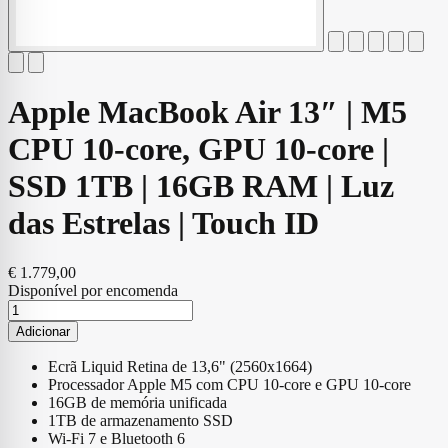
Apple MacBook Air 13″ | M5
CPU 10‑core, GPU 10‑core |
SSD 1TB | 16GB RAM | Luz
das Estrelas | Touch ID
€
1.779,00
Disponível por encomenda
Quantidade
de
Adicionar
Apple
MacBook
Ecrã Liquid Retina de 13,6" (2560x1664)
Air
Processador Apple M5 com CPU 10‑core e GPU 10‑core
13"
16GB de memória unificada
|
1TB de armazenamento SSD
M5
Wi-Fi 7 e Bluetooth 6