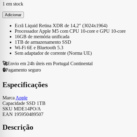
1 em stock
Adicionar
Ecrã Liquid Retina XDR de 14,2" (3024x1964)
Processador Apple M5 com CPU 10‑core e GPU 10‑core
16GB de memória unificada
1TB de armazenamento SSD
Wi-Fi 6E e Bluetooth 5.3
Sem adaptador de corrente (Norma UE)
🚀
Envio em 24h úteis em Portugal Continental
🔒
Pagamento seguro
Especificações
Marca
Apple
Capacidade SSD
1TB
SKU
MDE14PO/A
EAN
195950489507
Descrição