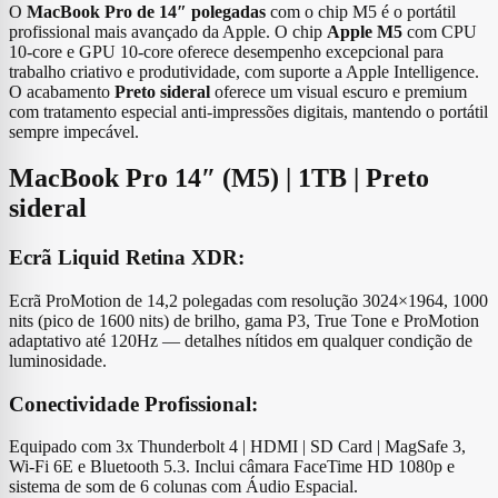
O
MacBook Pro de 14″ polegadas
com o chip M5 é o portátil
profissional mais avançado da Apple. O chip
Apple M5
com CPU
10‑core e GPU 10‑core oferece desempenho excepcional para
trabalho criativo e produtividade, com suporte a Apple Intelligence.
O acabamento
Preto sideral
oferece um visual escuro e premium
com tratamento especial anti-impressões digitais, mantendo o portátil
sempre impecável.
MacBook Pro 14″ (M5) | 1TB | Preto
sideral
Ecrã Liquid Retina XDR:
Ecrã ProMotion de 14,2 polegadas com resolução 3024×1964, 1000
nits (pico de 1600 nits) de brilho, gama P3, True Tone e ProMotion
adaptativo até 120Hz — detalhes nítidos em qualquer condição de
luminosidade.
Conectividade Profissional:
Equipado com 3x Thunderbolt 4 | HDMI | SD Card | MagSafe 3,
Wi-Fi 6E e Bluetooth 5.3. Inclui câmara FaceTime HD 1080p e
sistema de som de 6 colunas com Áudio Espacial.