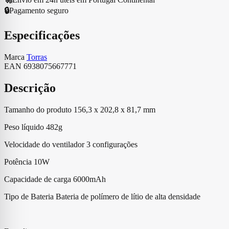
Coollify
🔒
Pagamento seguro
3
Preto
Especificações
Marca
Torras
EAN
6938075667771
Descrição
Tamanho do produto 156,3 x 202,8 x 81,7 mm
Peso líquido 482g
Velocidade do ventilador 3 configurações
Potência 10W
Capacidade de carga 6000mAh
Tipo de Bateria Bateria de polímero de lítio de alta densidade