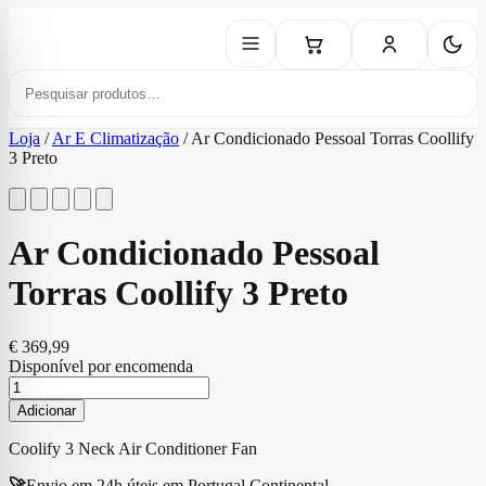
Loja
/
Ar E Climatização
/
Ar Condicionado Pessoal Torras Coollify
3 Preto
Ar Condicionado Pessoal
Torras Coollify 3 Preto
€
369,99
Disponível por encomenda
Quantidade
de
Adicionar
Ar
Condicionado
Coolify 3 Neck Air Conditioner Fan
Pessoal
Torras
🚀
Envio em 24h úteis em Portugal Continental