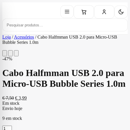
Loja
/
Acessórios
/
Cabo Halfmman USB 2.0 para Micro-USB
Bubble Series 1.0m
-47%
Cabo Halfmman USB 2.0 para
Micro-USB Bubble Series 1.0m
O
O
€
7,50
€
3,99
preço
preço
Em stock
original
atual
Envio hoje
era:
é:
9 em stock
€ 7,50.
€ 3,99.
Quantidade