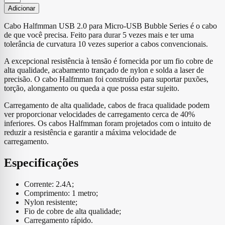
de
Adicionar
Cabo
Halfmman
Cabo Halfmman USB 2.0 para Micro-USB Bubble Series é o cabo
USB
de que você precisa. Feito para durar 5 vezes mais e ter uma
2.0
tolerância de curvatura 10 vezes superior a cabos convencionais.
para
Micro-
A excepcional resistência à tensão é fornecida por um fio cobre de
USB
alta qualidade, acabamento trançado de nylon e solda a laser de
Bubble
precisão. O cabo Halfmman foi construído para suportar puxões,
Series
torção, alongamento ou queda a que possa estar sujeito.
1.0m
Carregamento de alta qualidade, cabos de fraca qualidade podem
ver proporcionar velocidades de carregamento cerca de 40%
inferiores. Os cabos Halfmman foram projetados com o intuito de
reduzir a resistência e garantir a máxima velocidade de
carregamento.
Especificações
Corrente: 2.4A;
Comprimento: 1 metro;
Nylon resistente;
Fio de cobre de alta qualidade;
Carregamento rápido.