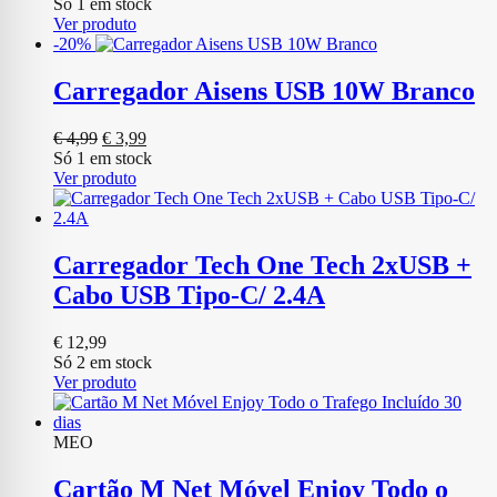
Só 1 em stock
Ver produto
-20%
Carregador Aisens USB 10W Branco
O
O
€
4,99
€
3,99
preço
preço
Só 1 em stock
original
atual
Ver produto
era:
é:
€ 4,99.
€ 3,99.
Carregador Tech One Tech 2xUSB +
Cabo USB Tipo-C/ 2.4A
€
12,99
Só 2 em stock
Ver produto
MEO
Cartão M Net Móvel Enjoy Todo o