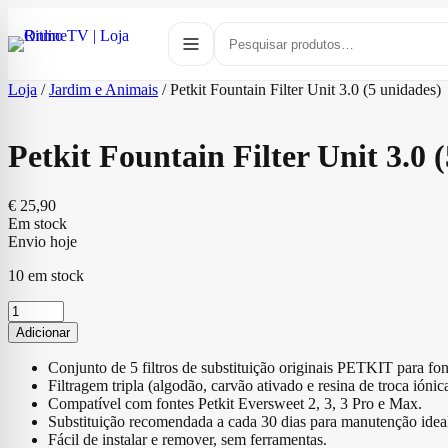
Loja
/
Jardim e Animais
/
Petkit Fountain Filter Unit 3.0 (5 unidades)
Petkit Fountain Filter Unit 3.0 
€
25,90
Em stock
Envio hoje
10 em stock
Quantidade
de
Adicionar
Petkit
Fountain
Conjunto de 5 filtros de substituição originais PETKIT para fo
Filter
Filtragem tripla (algodão, carvão ativado e resina de troca ióni
Unit
Compatível com fontes Petkit Eversweet 2, 3, 3 Pro e Max.
3.0
Substituição recomendada a cada 30 dias para manutenção ideal
(5
Fácil de instalar e remover, sem ferramentas.