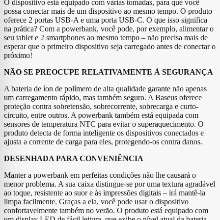
O dispositivo está equipado com várias tomadas, para que você
possa conectar mais de um dispositivo ao mesmo tempo. O produto
oferece 2 portas USB-A e uma porta USB-C. O que isso significa
na prática? Com a powerbank, você pode, por exemplo, alimentar o
seu tablet e 2 smartphones ao mesmo tempo – não precisa mais de
esperar que o primeiro dispositivo seja carregado antes de conectar o
próximo!
NÃO SE PREOCUPE RELATIVAMENTE À SEGURANÇA
A bateria de íon de polímero de alta qualidade garante não apenas
um carregamento rápido, mas também seguro. A Baseus oferece
proteção contra sobretensão, sobrecorrente, sobrecarga e curto-
circuito, entre outros. A powerbank também está equipada com
sensores de temperatura NTC para evitar o superaquecimento. O
produto detecta de forma inteligente os dispositivos conectados e
ajusta a corrente de carga para eles, protegendo-os contra danos.
DESENHADA PARA CONVENIÊNCIA
Manter a powerbank em perfeitas condições não lhe causará o
menor problema. A sua caixa distingue-se por uma textura agradável
ao toque, resistente ao suor e às impressões digitais – irá mantê-la
limpa facilmente. Graças a ela, você pode usar o dispositivo
confortavelmente também no verão. O produto está equipado com
um display LED de fácil leitura, que exibe o nível atual da bateria