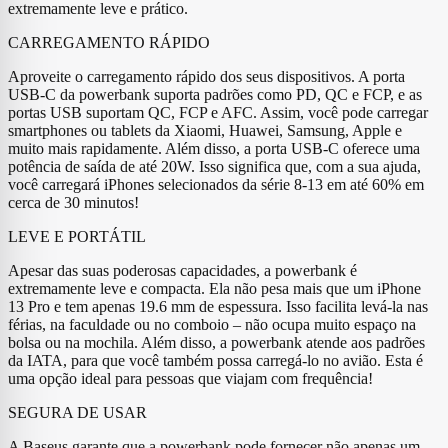
extremamente leve e prático.
CARREGAMENTO RÁPIDO
Aproveite o carregamento rápido dos seus dispositivos. A porta
USB-C da powerbank suporta padrões como PD, QC e FCP, e as
portas USB suportam QC, FCP e AFC. Assim, você pode carregar
smartphones ou tablets da Xiaomi, Huawei, Samsung, Apple e
muito mais rapidamente. Além disso, a porta USB-C oferece uma
potência de saída de até 20W. Isso significa que, com a sua ajuda,
você carregará iPhones selecionados da série 8-13 em até 60% em
cerca de 30 minutos!
LEVE E PORTÁTIL
Apesar das suas poderosas capacidades, a powerbank é
extremamente leve e compacta. Ela não pesa mais que um iPhone
13 Pro e tem apenas 19.6 mm de espessura. Isso facilita levá-la nas
férias, na faculdade ou no comboio – não ocupa muito espaço na
bolsa ou na mochila. Além disso, a powerbank atende aos padrões
da IATA, para que você também possa carregá-lo no avião. Esta é
uma opção ideal para pessoas que viajam com frequência!
SEGURA DE USAR
A Baseus garante que a powerbank pode fornecer não apenas um