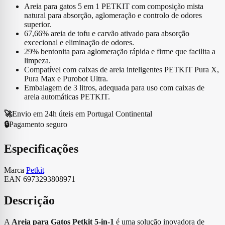
de
Areia para gatos 5 em 1 PETKIT com composição mista
Areia
natural para absorção, aglomeração e controlo de odores
Petkit
superior.
5-
67,66% areia de tofu e carvão ativado para absorção
in-
excecional e eliminação de odores.
1
29% bentonita para aglomeração rápida e firme que facilita a
para
limpeza.
Caixa
Compatível com caixas de areia inteligentes PETKIT Pura X,
Inteligente
Pura Max e Purobot Ultra.
3L
Embalagem de 3 litros, adequada para uso com caixas de
areia automáticas PETKIT.
🚀
Envio em 24h úteis em Portugal Continental
🔒
Pagamento seguro
Especificações
Marca
Petkit
EAN
6973293808971
Descrição
A
Areia para Gatos Petkit 5-in-1
é uma solução inovadora de