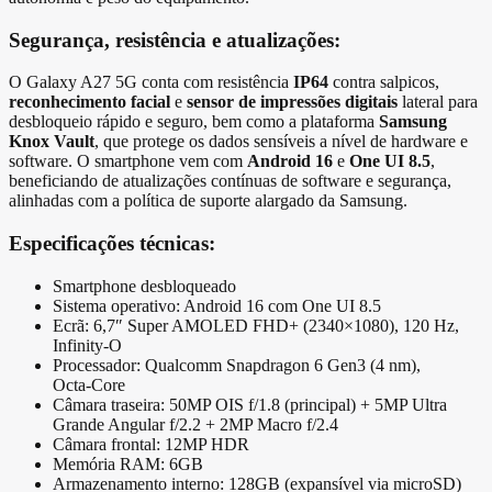
Segurança, resistência e atualizações:
O Galaxy A27 5G conta com resistência
IP64
contra salpicos,
reconhecimento facial
e
sensor de impressões digitais
lateral para
desbloqueio rápido e seguro, bem como a plataforma
Samsung
Knox Vault
, que protege os dados sensíveis a nível de hardware e
software. O smartphone vem com
Android 16
e
One UI 8.5
,
beneficiando de atualizações contínuas de software e segurança,
alinhadas com a política de suporte alargado da Samsung.
Especificações técnicas:
Smartphone desbloqueado
Sistema operativo: Android 16 com One UI 8.5
Ecrã: 6,7″ Super AMOLED FHD+ (2340×1080), 120 Hz,
Infinity‑O
Processador: Qualcomm Snapdragon 6 Gen3 (4 nm),
Octa‑Core
Câmara traseira: 50MP OIS f/1.8 (principal) + 5MP Ultra
Grande Angular f/2.2 + 2MP Macro f/2.4
Câmara frontal: 12MP HDR
Memória RAM: 6GB
Armazenamento interno: 128GB (expansível via microSD)