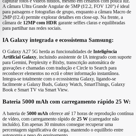
capturar fotos e vídeos nítidos, mesmo em cenários com pouca luz.
A câmara Ultra Grande Angular de 5MP (f/2.2, FOV 120°) é ideal
para paisagens e fotografias de grupo, enquanto a câmara Macro de
2MP (f/2.4) permite explorar detalhes em close‑up. Na frente, a
câmara de
12MP com HDR
garante selfies claras e equilibradas
para partilhar nas redes sociais.
IA Galaxy integrada e ecossistema Samsung:
O Galaxy A27 5G herda as funcionalidades de
Inteligência
Artificial Galaxy
, incluindo assistente de IA integrado com suporte
para Gemini, Perplexity e Bixby, transcrição automática de
gravações e chamadas com tradução e Circle to Search para
reconhecer elementos no ecrã e obter informação instantânea.
Integra‑se totalmente com o ecossistema Galaxy, ligando‑se
facilmente a Galaxy Buds, Galaxy Watch, SmartThings, Galaxy
Book e Smart TV via Smart View.
Bateria 5000 mAh com carregamento rápido 25 W:
A bateria de
5000 mAh
oferece até 17 horas de reprodução contínua
de vídeo, com carregamento rápido de
25 W
(carregador não
incluído). Em apenas 30 minutos consegue recuperar uma
percentagem significativa de carga, mantendo o equilíbrio entre
autonomia e peso do equipamento.