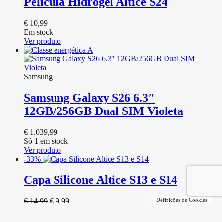
Película Hidrogel Altice S24
€
10,99
Em stock
Ver produto
Samsung
Samsung Galaxy S26 6.3″
12GB/256GB Dual SIM Violeta
€
1.039,99
Só 1 em stock
Ver produto
-33%
Capa Silicone Altice S13 e S14
O
O
€
14,99
€
9,99
Definições de Cookies
preço
preço
Só 1 em stock
original
atual
Ver produto