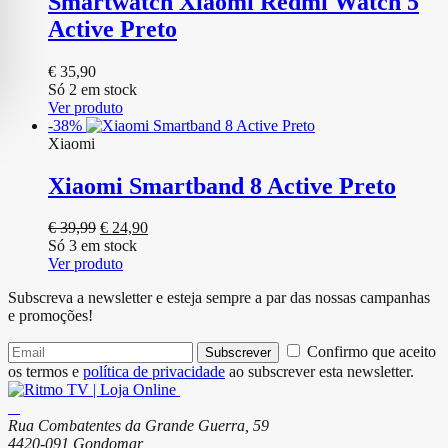
Smartwatch Xiaomi Redmi Watch 5
Active Preto
€
35,90
Só 2 em stock
Ver produto
-38%
Xiaomi
Xiaomi Smartband 8 Active Preto
O
O
€
39,99
€
24,90
preço
preço
Só 3 em stock
original
atual
Ver produto
era:
é:
Subscreva a newsletter e esteja sempre a par das nossas campanhas
€ 39,99.
€ 24,90.
e promoções!
Confirmo que aceito
Subscrever
os termos e
política de privacidade
ao subscrever esta newsletter.
Rua Combatentes da Grande Guerra, 59
4420-091 Gondomar