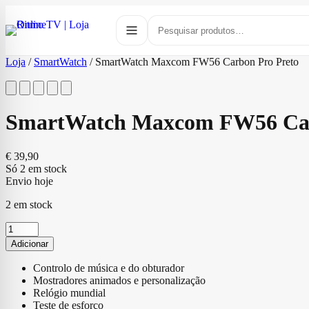
Loja
/
SmartWatch
/
SmartWatch Maxcom FW56 Carbon Pro Preto
SmartWatch Maxcom FW56 Car
€
39,90
Só 2 em stock
Envio hoje
2 em stock
Quantidade
de
Adicionar
SmartWatch
Maxcom
Controlo de música e do obturador
FW56
Mostradores animados e personalização
Carbon
Relógio mundial
Pro
Teste de esforço