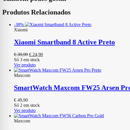
Produtos Relacionados
-38%
Xiaomi
Xiaomi Smartband 8 Active Preto
O
O
€
39,99
€
24,90
preço
preço
Só 3 em stock
original
atual
Ver produto
era:
é:
€ 39,99.
€ 24,90.
Maxcom
SmartWatch Maxcom FW25 Arsen Pro
€
49,90
Só 2 em stock
Ver produto
Maxcom