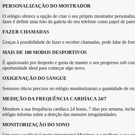
PERSONALIZAÇÃO DO MOSTRADOR
O relógio oferece a opção de criar o seu próprio mostrador personal
fazer é definir uma foto da galeria do seu telefone como papel de pare
FAZER CHAMADAS
Graças à possibilidade de fazer e receber chamadas, pode falar de for
MAIS DE 100 MODOS DESPORTIVOS
É apaixonado por desporto e gosta de manter o seu progresso sob cont
oportunidade ideal para começar algo novo.
OXIGENAÇÃO DO SANGUE
Sensores óticos precisos no relógio monitorizaram a quantidade de ox
MEDIÇÃO DA FREQUÊNCIA CARDÍACA 24/7
Monitore a sua frequência cardíaca 24 horas, 7 dias por semana, inclus
relógio informa sobre a deteção das menores irregularidades.
MONITORIZAÇÃO DO SONO
Um sono saudável é muito importante! Monitore-o e melhore a sua qu