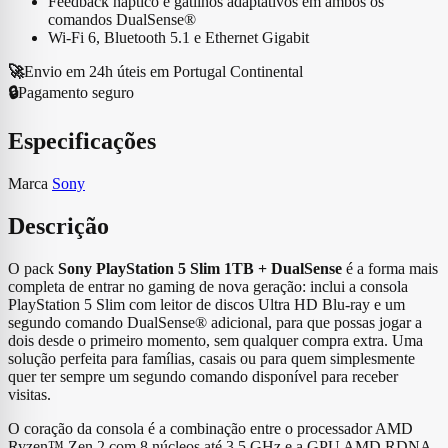
Feedback háptico e gatilhos adaptativos em ambos os
comandos DualSense®
Wi-Fi 6, Bluetooth 5.1 e Ethernet Gigabit
🚀
Envio em 24h úteis em Portugal Continental
🔒
Pagamento seguro
Especificações
Marca
Sony
Descrição
O pack
Sony PlayStation 5 Slim 1TB + DualSense
é a forma mais
completa de entrar no gaming de nova geração: inclui a consola
PlayStation 5 Slim com leitor de discos Ultra HD Blu-ray e um
segundo comando DualSense® adicional, para que possas jogar a
dois desde o primeiro momento, sem qualquer compra extra. Uma
solução perfeita para famílias, casais ou para quem simplesmente
quer ter sempre um segundo comando disponível para receber
visitas.
O coração da consola é a combinação entre o processador AMD
Ryzen™ Zen 2 com 8 núcleos até 3,5 GHz e a GPU AMD RDNA