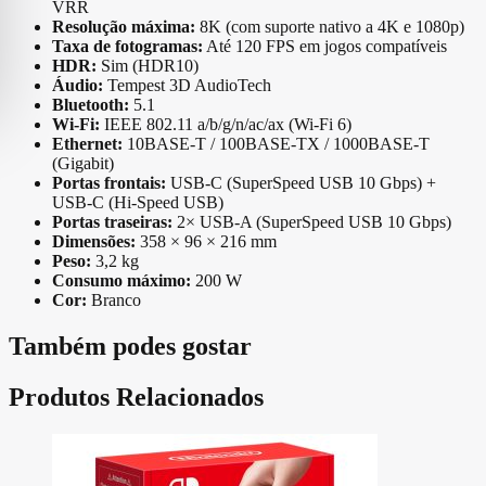
VRR
Resolução máxima:
8K (com suporte nativo a 4K e 1080p)
Taxa de fotogramas:
Até 120 FPS em jogos compatíveis
HDR:
Sim (HDR10)
Áudio:
Tempest 3D AudioTech
Bluetooth:
5.1
Wi-Fi:
IEEE 802.11 a/b/g/n/ac/ax (Wi-Fi 6)
Ethernet:
10BASE-T / 100BASE-TX / 1000BASE-T
(Gigabit)
Portas frontais:
USB-C (SuperSpeed USB 10 Gbps) +
USB-C (Hi-Speed USB)
Portas traseiras:
2× USB-A (SuperSpeed USB 10 Gbps)
Dimensões:
358 × 96 × 216 mm
Peso:
3,2 kg
Consumo máximo:
200 W
Cor:
Branco
Também podes gostar
Produtos Relacionados