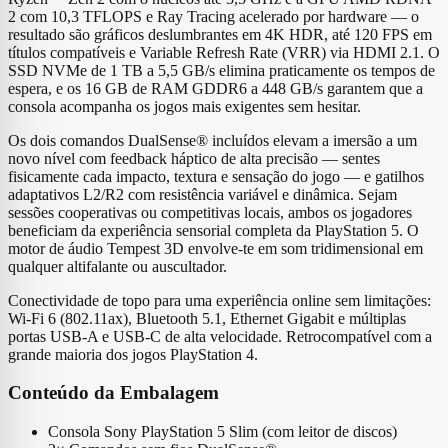
2 com 10,3 TFLOPS e Ray Tracing acelerado por hardware — o
resultado são gráficos deslumbrantes em 4K HDR, até 120 FPS em
títulos compatíveis e Variable Refresh Rate (VRR) via HDMI 2.1. O
SSD NVMe de 1 TB a 5,5 GB/s elimina praticamente os tempos de
espera, e os 16 GB de RAM GDDR6 a 448 GB/s garantem que a
consola acompanha os jogos mais exigentes sem hesitar.
Os dois comandos DualSense® incluídos elevam a imersão a um
novo nível com feedback háptico de alta precisão — sentes
fisicamente cada impacto, textura e sensação do jogo — e gatilhos
adaptativos L2/R2 com resistência variável e dinâmica. Sejam
sessões cooperativas ou competitivas locais, ambos os jogadores
beneficiam da experiência sensorial completa da PlayStation 5. O
motor de áudio Tempest 3D envolve-te em som tridimensional em
qualquer altifalante ou auscultador.
Conectividade de topo para uma experiência online sem limitações:
Wi-Fi 6 (802.11ax), Bluetooth 5.1, Ethernet Gigabit e múltiplas
portas USB-A e USB-C de alta velocidade. Retrocompatível com a
grande maioria dos jogos PlayStation 4.
Conteúdo da Embalagem
Consola Sony PlayStation 5 Slim (com leitor de discos)