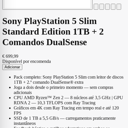
Sony PlayStation 5 Slim
Standard Edition 1TB + 2
Comandos DualSense
€
699,99
Disponível por encomenda
Quantidade
Adicionar
de
Sony
Pack completo: Sony PlayStation 5 Slim com leitor de discos
PlayStation
1TB + 2.º comando DualSense® extra
5
Joga a dois desde o primeiro momento — sem compras
Slim
adicionais
Standard
CPU AMD Ryzen™ Zen 2 — 8 núcleos até 3,5 GHz | GPU
Edition
RDNA 2 — 10,3 TFLOPS com Ray Tracing
1TB
Gráficos em 4K com Ray Tracing em tempo real e até 120
+
FPS
2
SSD de 1 TB a 5,5 GB/s — carregamentos praticamente
Comandos
instantâneos
DualSense