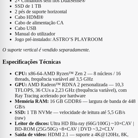
2× Comandos sem fios DualSense®
SSD de 1 TB
2 pés de suporte horizontal
Cabo HDMI®
Cabo de alimentação CA
Cabo USB
Manual do utilizador
Jogo pré-instalado: ASTRO’S PLAYROOM
O suporte vertical é vendido separadamente.
Especificações Técnicas
CPU:
x86-64-AMD Ryzen™ Zen 2 — 8 núcleos / 16
threads, frequência variável até 3,5 GHz
GPU:
AMD Radeon™ RDNA 2 personalizada — 10,3
TFLOPS, 36 CUs a 2,23 GHz (frequência variável), com
Ray Tracing acelerado por hardware
Memória RAM:
16 GB GDDR6 — largura de banda de 448
GB/s
SSD:
1 TB NVMe — velocidade de leitura até 5,5 GB/s
(raw)
Leitor de discos:
Ultra HD Blu-ray (66G/100G) ~10×CAV |
BD-ROM (25G/50G) ~8×CAV | DVD ~3,2×CLV
Saída de vídeo:
HDMI 2.1 — suporte a 4K@120Hz, 8K,