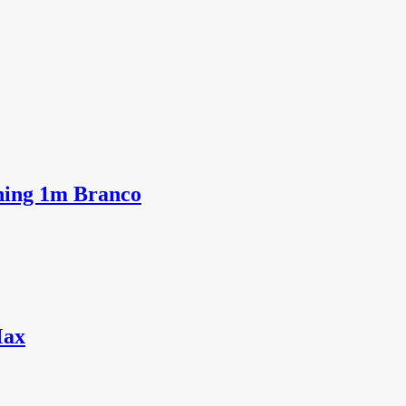
ning 1m Branco
Max