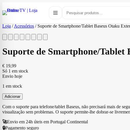
Loja
/
Acessórios
/
Suporte de Smartphone/Tablet Baseus Otaku Exte
Suporte de Smartphone/Tablet 
€
19,99
Só 1 em stock
Envio hoje
1 em stock
Adicionar
Com o suporte para telefone/tablet Baseus, não precisará mais de segu
visualização sem problemas. O suporte permite-lhe dobrar-se livrement
🚀
Envio em 24h úteis em Portugal Continental
🔒
Pagamento seguro