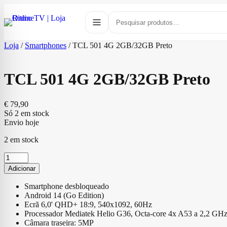
Loja
/
Smartphones
/
TCL 501 4G 2GB/32GB Preto
TCL 501 4G 2GB/32GB Preto
€
79,90
Só 2 em stock
Envio hoje
2 em stock
Quantidade
de
Adicionar
TCL
501
Smartphone desbloqueado
4G
Android 14 (Go Edition)
2GB/32GB
Ecrã 6,0' QHD+ 18:9, 540x1092, 60Hz
Preto
Processador Mediatek Helio G36, Octa-core 4x A53 a 2,2 GH
Câmara traseira: 5MP