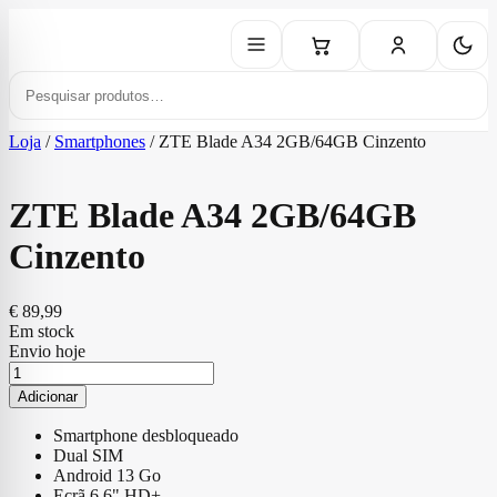
Loja
/
Smartphones
/
ZTE Blade A34 2GB/64GB Cinzento
ZTE Blade A34 2GB/64GB
Cinzento
€
89,99
Em stock
Envio hoje
Quantidade
de
Adicionar
ZTE
Blade
Smartphone desbloqueado
A34
Dual SIM
2GB/64GB
Android 13 Go
Cinzento
Ecrã 6,6" HD+