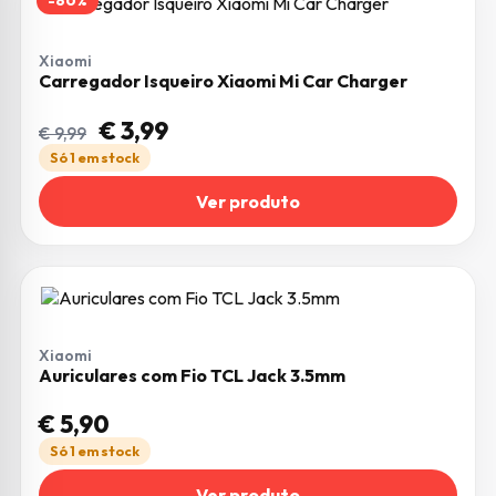
-60%
Xiaomi
Carregador Isqueiro Xiaomi Mi Car Charger
O preço original era: € 9,99.
O preço atual é: € 3,99.
€
3,99
€
9,99
Só 1 em stock
Ver produto
Xiaomi
Auriculares com Fio TCL Jack 3.5mm
€
5,90
Só 1 em stock
Ver produto