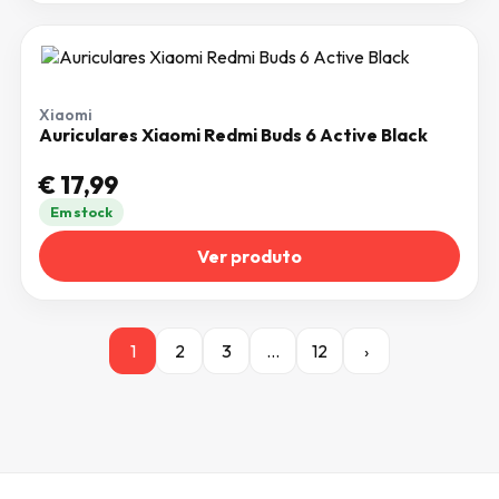
Xiaomi
Auriculares Xiaomi Redmi Buds 6 Active Black
€
17,99
Em stock
Ver produto
1
2
3
…
12
›