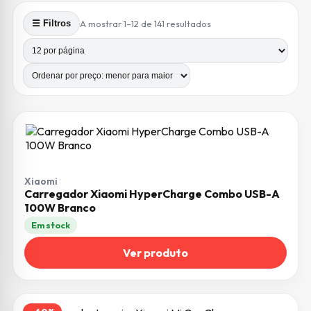
Ordenado por preço: m
A mostrar 1–12 de 141 resultados
☰ Filtros
Produtos por página
Número de colunas
Xiaomi
Carregador Xiaomi HyperCharge Combo USB-A
100W Branco
Em stock
Ver produto