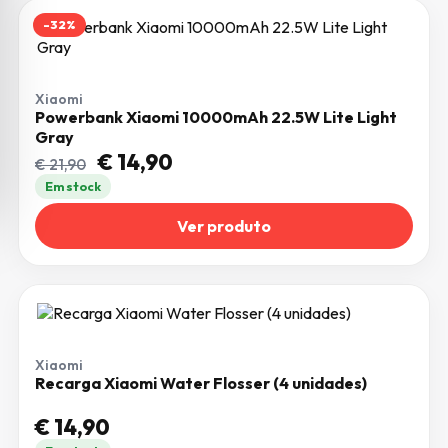
-32%
Xiaomi
Powerbank Xiaomi 10000mAh 22.5W Lite Light
Gray
O preço original era: € 21,90.
O preço atual é: € 14,90.
€
14,90
€
21,90
Em stock
Ver produto
Xiaomi
Recarga Xiaomi Water Flosser (4 unidades)
€
14,90