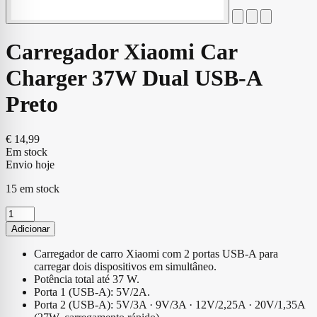
Carregador Xiaomi Car
Charger 37W Dual USB-A
Preto
€
14,99
Em stock
Envio hoje
15 em stock
Quantidade
de
Adicionar
Carregador
Xiaomi
Carregador de carro Xiaomi com 2 portas USB-A para
Car
carregar dois dispositivos em simultâneo.
Charger
Potência total até 37 W.
37W
Porta 1 (USB-A): 5V/2A.
Dual
Porta 2 (USB-A): 5V/3A · 9V/3A · 12V/2,25A · 20V/1,35A
USB-