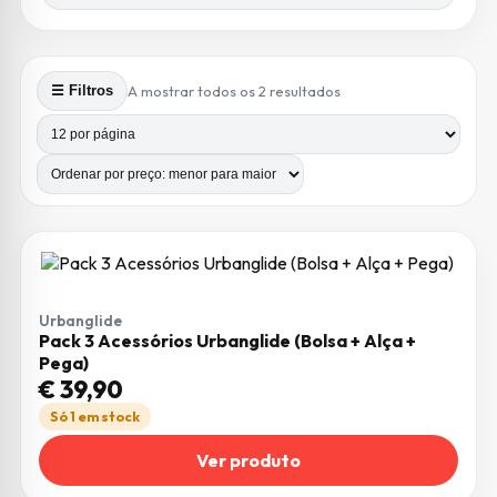
Ordenado por preço: m
A mostrar todos os 2 resultados
☰ Filtros
Produtos por página
Número de colunas
Urbanglide
Pack 3 Acessórios Urbanglide (Bolsa + Alça +
Pega)
€
39,90
Só 1 em stock
Ver produto