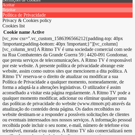
Definições de Cookies
Aceitar
Rejeitar
Política de Privacidade
Privacy & Cookies policy
Cookies list
Cookie name
Active
[vc_row css=".vc_custom_1586396566212{padding-top: 40px
!important;padding-bottom: 40px !important;}"][vc_column]
[vc_column_text] A Ritmo TV é uma sociedade comercial com sede
na Rua Combatentes da Grande Guerra 59 | 4420-091 Gondomar,
que presta serviços de telecomunicações. A Ritmo TV é responsável
por este website. A presente política de privacidade abrange este
website, assim como outros sites que mencionem a dita política. A
Ritmo TV reserva-se o direito de atualizar ou modificar a sua
Política de Privacidade a qualquer momento, nomeadamente, de
forma a adaptá-la a alterações legislativas. O utilizador é assim
aconselhado a visitar esta página regularmente. A Ritmo TV pode a
qualquer momento modificar, adicionar ou eliminar qualquer uma
das políticas de privacidade do website (www.ritmotv.pt) através da
atualização do conteúdo desta página. Os dados recolhidos no
website destinam-se a responder a possíveis solicitações de clientes
ou eventuais interessados nos nossos serviços. A informação pessoal
recolhida pode incluir o seu nome, e-mail, número de telefone e/ou
telemóvel, morada e/ou outros. A Ritmo TV não comercializará nem