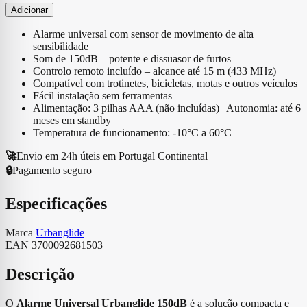
Adicionar
Alarme universal com sensor de movimento de alta
sensibilidade
Som de 150dB – potente e dissuasor de furtos
Controlo remoto incluído – alcance até 15 m (433 MHz)
Compatível com trotinetes, bicicletas, motas e outros veículos
Fácil instalação sem ferramentas
Alimentação: 3 pilhas AAA (não incluídas) | Autonomia: até 6
meses em standby
Temperatura de funcionamento: -10°C a 60°C
🚀
Envio em 24h úteis em Portugal Continental
🔒
Pagamento seguro
Especificações
Marca
Urbanglide
EAN
3700092681503
Descrição
O
Alarme Universal Urbanglide 150dB
é a solução compacta e