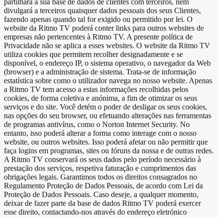
partilhará a sua base de dados de clientes com terceiros, nem
divulgará a terceiros quaisquer dados pessoais dos seus Clientes,
fazendo apenas quando tal for exigido ou permitido por lei. O
website da Ritmo TV poderá conter links para outros websites de
empresas não pertencentes à Ritmo TV. A presente política de
Privacidade não se aplica a esses websites. O website da Ritmo TV
utiliza cookies que permitem recolher designadamente e se
disponível, o endereço IP, o sistema operativo, o navegador da Web
(browser) e a administração de sistema. Trata-se de informação
estatística sobre como o utilizador navega no nosso website. Apenas
a Ritmo TV tem acesso a estas informações recolhidas pelos
cookies, de forma coletiva e anónima, a fim de otimizar os seus
serviços e do site. Você detém o poder de desligar os seus cookies,
nas opções do seu browser, ou efetuando alterações nas ferramentas
de programas antivírus, como o Norton Internet Security. No
entanto, isso poderá alterar a forma como interage com o nosso
website, ou outros websites. Isso poderá afetar ou não permitir que
faça logins em programas, sites ou fóruns da nossa e de outras redes.
A Ritmo TV conservará os seus dados pelo período necessário à
prestação dos serviços, respetiva faturação e cumprimentos das
obrigações legais. Garantimos todos os direitos consagrados no
Regulamento Proteção de Dados Pessoais, de acordo com Lei da
Proteção de Dados Pessoais. Caso deseje, a qualquer momento,
deixar de fazer parte da base de dados Ritmo TV poderá exercer
esse direito, contactando-nos através do endereço eletrónico