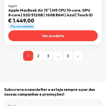
Apple
Apple MacBook Air 13″ | M5 CPU 10‑core, GPU
8‑core | SSD 512GB | 16GB RAM | Azul | Touch ID
€
1.449,00
Por encomenda
Ver produto
1
2
3
…
5
›
Subscreva a newsletter e esteja sempre a par das
nossas campanhas e promoções!