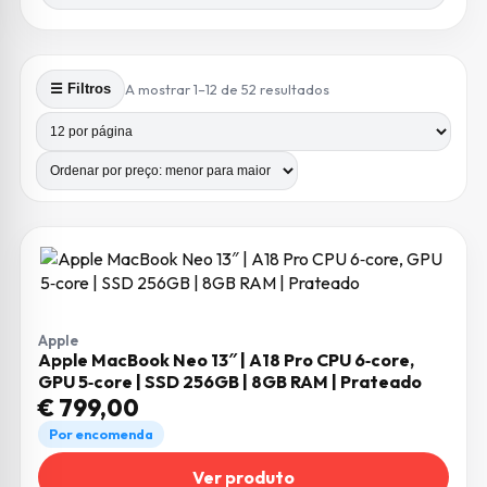
Ordenado por preço: m
A mostrar 1–12 de 52 resultados
☰ Filtros
Produtos por página
Número de colunas
Apple
Apple MacBook Neo 13″ | A18 Pro CPU 6‑core,
GPU 5‑core | SSD 256GB | 8GB RAM | Prateado
€
799,00
Por encomenda
Ver produto