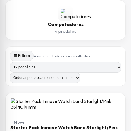
Computadores
4 produtos
Ordenado por preço: m
A mostrar todos os 4 resultados
☰ Filtros
Produtos por página
Número de colunas
InMove
Starter Pack Inmove Watch Band Starlight/Pink