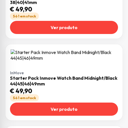
38|40|41mm
€
49,90
Só 1 em stock
Ver produto
InMove
Starter Pack Inmove Watch Band Midnight/Black
44|45|46|49mm
€
49,90
Só 1 em stock
Ver produto