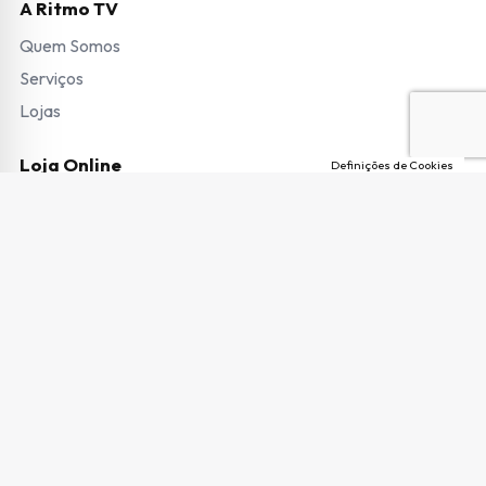
A Ritmo TV
Quem Somos
Serviços
Lojas
Loja Online
Definições de Cookies
Modos de Pagamento
Envio de Encomendas e Portes
Termos e Condições
Trocas e Devoluções
Garantias e Pedido de Reparação
Livro de Reclamações
Copyright © 2026 Ritmo TV. Todos os direitos reservados.