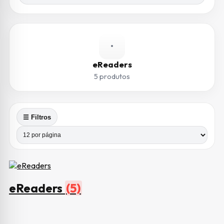
•
eReaders
5 produtos
☰ Filtros
Produtos por página
Número de colunas
eReaders
(5)