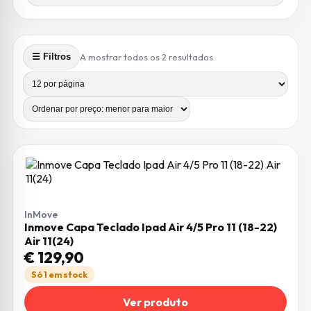
Ordenado por preço: m
A mostrar todos os 2 resultados
☰ Filtros
Produtos por página
Número de colunas
InMove
Inmove Capa Teclado Ipad Air 4/5 Pro 11 (18-22)
Air 11(24)
€
129,90
Só 1 em stock
Ver produto