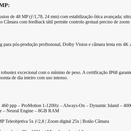
 MP:
Fusion de 48 MP (ƒ/1,78, 24 mm) com estabilização ótica avançada; ult
 Câmara com feedback tátil permite controlo gestual preciso de zoom 
para pós-produção profissional, Dolby Vision e câmara lenta em 4K a
obustez excecional com o mínimo de peso. A certificação IP68 garante r
omia de dia inteiro com uso intenso.
60 ppp – ProMotion 1-120Hz – Always-On – Dynamic Island – 4000 n
ore – Neural Engine – 8GB RAM
Teleobjetiva 5x ƒ/2,8 | Zoom digital 25x | Botão Câmara