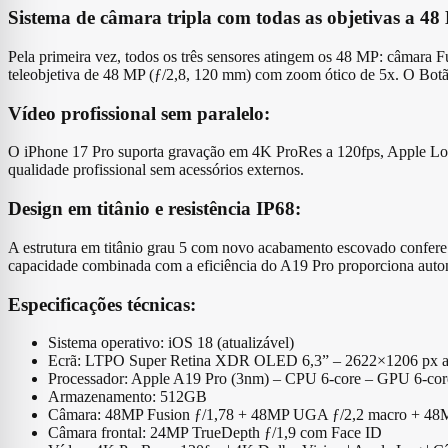
Sistema de câmara tripla com todas as objetivas a 48
Pela primeira vez, todos os três sensores atingem os 48 MP: câmara 
teleobjetiva de 48 MP (ƒ/2,8, 120 mm) com zoom ótico de 5x. O Botão
Vídeo profissional sem paralelo:
O iPhone 17 Pro suporta gravação em 4K ProRes a 120fps, Apple Log 
qualidade profissional sem acessórios externos.
Design em titânio e resistência IP68:
A estrutura em titânio grau 5 com novo acabamento escovado confere r
capacidade combinada com a eficiência do A19 Pro proporciona auton
Especificações técnicas:
Sistema operativo: iOS 18 (atualizável)
Ecrã: LTPO Super Retina XDR OLED 6,3” – 2622×1206 px a 4
Processador: Apple A19 Pro (3nm) – CPU 6-core – GPU 6-c
Armazenamento: 512GB
Câmara: 48MP Fusion ƒ/1,78 + 48MP UGA ƒ/2,2 macro + 48MP 
Câmara frontal: 24MP TrueDepth ƒ/1,9 com Face ID