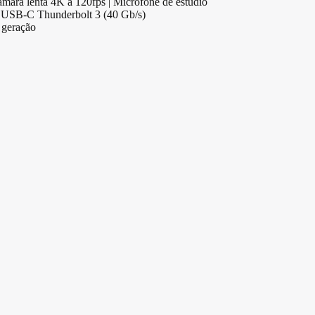
mara lenta 4K a 120fps | Microfone de estúdio
 | USB-C Thunderbolt 3 (40 Gb/s)
 geração