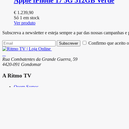
Apple iPhone 17 5G 512GB Verde
€
1.239,90
Só 1 em stock
Ver produto
Subscreva a newsletter e esteja sempre a par das nossas campanhas e
Confirmo que aceito o
Subscrever
Rua Combatentes da Grande Guerra, 59
4420-091 Gondomar
A Ritmo TV
Quem Somos
Serviços
Lojas
Loja Online
Modos de Pagamento
Envio de Encomendas e Portes