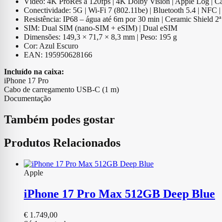
Vídeo: 4K ProRes a 120fps | 4K Dolby Vision | Apple Log | Câ
Conectividade: 5G | Wi-Fi 7 (802.11be) | Bluetooth 5.4 | NFC
Resistência: IP68 – água até 6m por 30 min | Ceramic Shield 2ª
SIM: Dual SIM (nano-SIM + eSIM) | Dual eSIM
Dimensões: 149,3 × 71,7 × 8,3 mm | Peso: 195 g
Cor: Azul Escuro
EAN: 195950628166
Incluído na caixa:
iPhone 17 Pro
Cabo de carregamento USB-C (1 m)
Documentação
Também podes gostar
Produtos Relacionados
Apple
iPhone 17 Pro Max 512GB Deep Blue
€
1.749,00