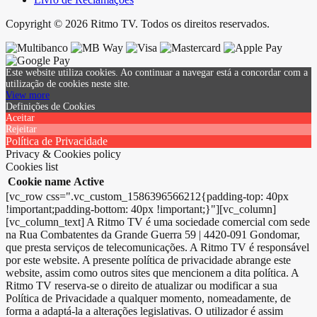
Copyright © 2026 Ritmo TV. Todos os direitos reservados.
Este website utiliza cookies. Ao continuar a navegar está a concordar com a
utilização de cookies neste site.
View more
Definições de Cookies
Aceitar
Rejeitar
Política de Privacidade
Privacy & Cookies policy
Cookies list
Cookie name
Active
[vc_row css=".vc_custom_1586396566212{padding-top: 40px
!important;padding-bottom: 40px !important;}"][vc_column]
[vc_column_text] A Ritmo TV é uma sociedade comercial com sede
na Rua Combatentes da Grande Guerra 59 | 4420-091 Gondomar,
que presta serviços de telecomunicações. A Ritmo TV é responsável
por este website. A presente política de privacidade abrange este
website, assim como outros sites que mencionem a dita política. A
Ritmo TV reserva-se o direito de atualizar ou modificar a sua
Política de Privacidade a qualquer momento, nomeadamente, de
forma a adaptá-la a alterações legislativas. O utilizador é assim