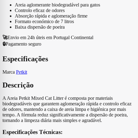
PETKIT
Areia aglomerante biodegradável para gatos
Mixed
Controlo eficaz de odores
5-
Absorção rápida e aglomeração firme
in-
Formato económico de 7 litros
1
Baixa dispersão de poeira
Cat
Litter
🚀
Envio em 24h úteis em Portugal Continental
7L
🔒
Pagamento seguro
Especificações
Marca
Petkit
Descrição
A Areia Petkit Mixed Cat Litter é composta por materiais
biodegradáveis que garantem aglomeração rápida e controlo eficaz
de odores, mantendo a caixa de areia limpa e higiénica por mais
tempo. A fórmula reduz significativamente a dispersão de poeira,
tornando a limpeza diária mais simples e agradável.
Especificações Técnicas: