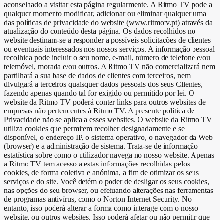
aconselhado a visitar esta página regularmente. A Ritmo TV pode a
qualquer momento modificar, adicionar ou eliminar qualquer uma
das políticas de privacidade do website (www.ritmotv.pt) através da
atualização do conteúdo desta página. Os dados recolhidos no
website destinam-se a responder a possíveis solicitações de clientes
ou eventuais interessados nos nossos serviços. A informação pessoal
recolhida pode incluir o seu nome, e-mail, número de telefone e/ou
telemóvel, morada e/ou outros. A Ritmo TV não comercializará nem
partilhará a sua base de dados de clientes com terceiros, nem
divulgará a terceiros quaisquer dados pessoais dos seus Clientes,
fazendo apenas quando tal for exigido ou permitido por lei. O
website da Ritmo TV poderá conter links para outros websites de
empresas não pertencentes à Ritmo TV. A presente política de
Privacidade não se aplica a esses websites. O website da Ritmo TV
utiliza cookies que permitem recolher designadamente e se
disponível, o endereço IP, o sistema operativo, o navegador da Web
(browser) e a administração de sistema. Trata-se de informação
estatística sobre como o utilizador navega no nosso website. Apenas
a Ritmo TV tem acesso a estas informações recolhidas pelos
cookies, de forma coletiva e anónima, a fim de otimizar os seus
serviços e do site. Você detém o poder de desligar os seus cookies,
nas opções do seu browser, ou efetuando alterações nas ferramentas
de programas antivírus, como o Norton Internet Security. No
entanto, isso poderá alterar a forma como interage com o nosso
website, ou outros websites. Isso poderá afetar ou não permitir que