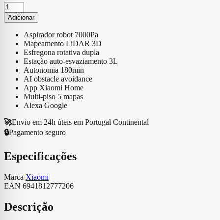
Quantidade
de
Adicionar
Aspirador
Robot
Aspirador robot 7000Pa
Xiaomi
Mapeamento LiDAR 3D
Vacuum
Esfregona rotativa dupla
X20
Estação auto-esvaziamento 3L
Max
Autonomia 180min
8000Pa
AI obstacle avoidance
5200mAh
App Xiaomi Home
Preto
Multi-piso 5 mapas
Alexa Google
🚀
Envio em 24h úteis em Portugal Continental
🔒
Pagamento seguro
Especificações
Marca
Xiaomi
EAN
6941812777206
Descrição