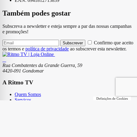
EAN: 6941812713839
Também podes gostar
Subscreva a newsletter e esteja sempre a par das nossas campanhas
e promoções!
Confirmo que aceito
Subscrever
os termos e
política de privacidade
ao subscrever esta newsletter.
Rua Combatentes da Grande Guerra, 59
4420-091 Gondomar
A Ritmo TV
Quem Somos
Definições de Cookies
Serviços
Lojas
Loja Online
Modos de Pagamento
Envio de Encomendas e Portes