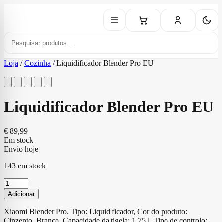
Loja
/
Cozinha
/
Liquidificador Blender Pro EU
Liquidificador Blender Pro EU
€
89,99
Em stock
Envio hoje
143 em stock
Quantidade
de
Adicionar
Liquidificador
Blender
Xiaomi Blender Pro. Tipo: Liquidificador, Cor do produto:
Pro
Cinzento, Branco. Capacidade da tigela: 1,75 l, Tipo de controlo: