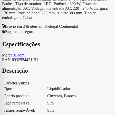
EU
Botões, Tipo de monitor: LED. Potência: 800 W, Fonte de
alimentação: AC, Voltagem de entrada AC: 220 - 240 V. Largura:
176 mm, Profundidade: 223 mm, Altura: 383 mm. Tipo de
embalagem: Caixa
🚀
Envio em 24h úteis em Portugal Continental
🔒
Pagamento seguro
Especificações
Marca
Xiaomi
EAN
6932554421151
Descrição
CaracterÃ­sticas
Tipo:
Liquidificador
Cor do produto:
Cinzento, Branco
Taça removÃ­vel:
Sim
Tampa removÃ­vel:
Sim